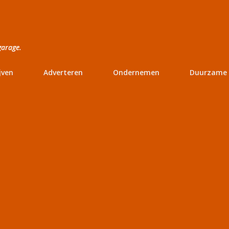
Doorgaan naar hoofdcontent
garage.
jven
Adverteren
Ondernemen
Duurzame 