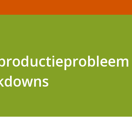
 productieprobleem
ckdowns