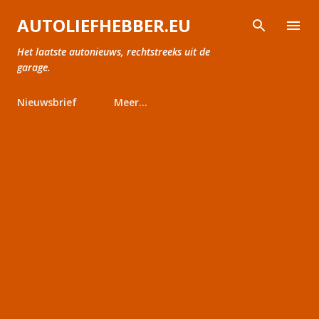
Doorgaan naar hoofdcontent
AUTOLIEFHEBBER.EU
Het laatste autonieuws, rechtstreeks uit de
garage.
Nieuwsbrief
Meer…