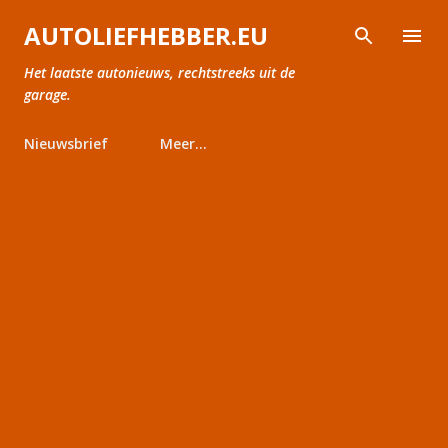
Doorgaan naar hoofdcontent
AUTOLIEFHEBBER.EU
Het laatste autonieuws, rechtstreeks uit de
garage.
Nieuwsbrief
Meer…