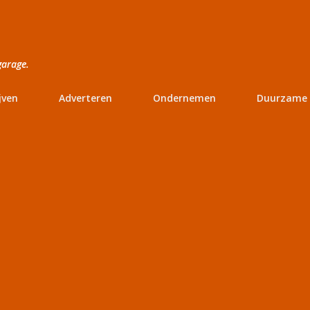
Doorgaan naar hoofdcontent
garage.
jven
Adverteren
Ondernemen
Duurzame 