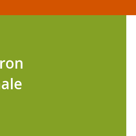
iron
male