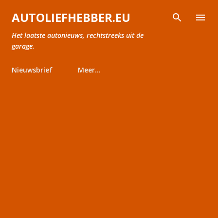
Doorgaan naar hoofdcontent
AUTOLIEFHEBBER.EU
Het laatste autonieuws, rechtstreeks uit de
garage.
Nieuwsbrief
Meer…