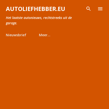
Doorgaan naar hoofdcontent
AUTOLIEFHEBBER.EU
Het laatste autonieuws, rechtstreeks uit de
garage.
Nieuwsbrief
Meer…