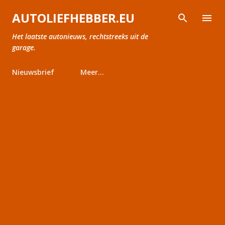
Doorgaan naar hoofdcontent
AUTOLIEFHEBBER.EU
Het laatste autonieuws, rechtstreeks uit de
garage.
Nieuwsbrief
Meer…