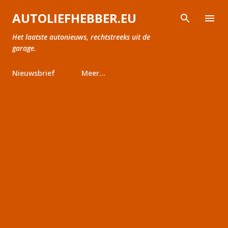
Doorgaan naar hoofdcontent
AUTOLIEFHEBBER.EU
Het laatste autonieuws, rechtstreeks uit de
garage.
Nieuwsbrief
Meer…