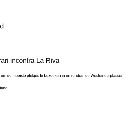
nd
ari incontra La Riva
n om de mooiste plekjes te bezoeken in en rondom de Westeinderplassen,
land.