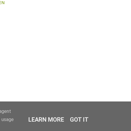
EN
-agent
LEARN MORE
GOT IT
e usage