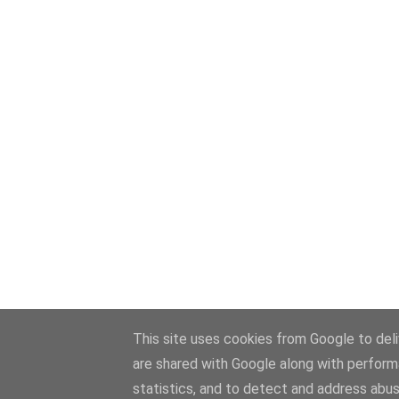
This site uses cookies from Google to deliv
are shared with Google along with perform
statistics, and to detect and address abus