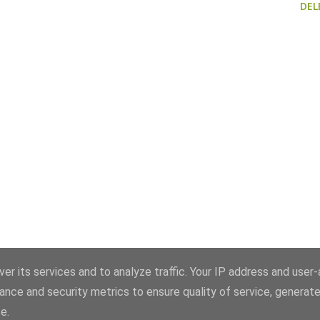
DEL
er its services and to analyze traffic. Your IP address and user
ance and security metrics to ensure quality of service, generat
e.