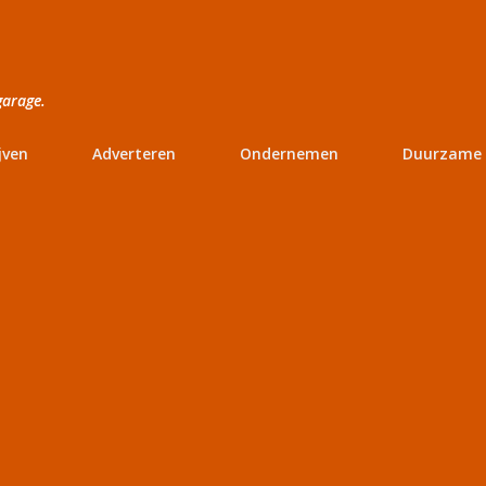
Doorgaan naar hoofdcontent
garage.
jven
Adverteren
Ondernemen
Duurzame 