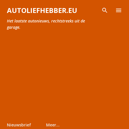
Doorgaan naar hoofdcontent
AUTOLIEFHEBBER.EU
Het laatste autonieuws, rechtstreeks uit de
garage.
Nieuwsbrief
Meer…