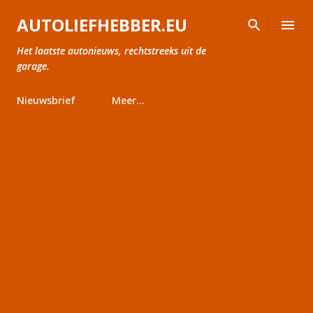
Doorgaan naar hoofdcontent
AUTOLIEFHEBBER.EU
Het laatste autonieuws, rechtstreeks uit de
garage.
Nieuwsbrief
Meer…