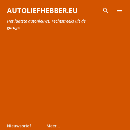
Doorgaan naar hoofdcontent
AUTOLIEFHEBBER.EU
Het laatste autonieuws, rechtstreeks uit de
garage.
Nieuwsbrief
Meer…