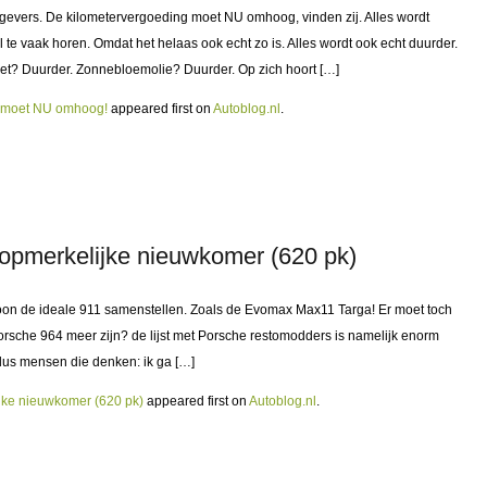
rkgevers. De kilometervergoeding moet NU omhoog, vinden zij. Alles wordt
eel te vaak horen. Omdat het helaas ook echt zo is. Alles wordt ook echt duurder.
et? Duurder. Zonnebloemolie? Duurder. Op zich hoort […]
g moet NU omhoog!
appeared first on
Autoblog.nl
.
opmerkelijke nieuwkomer (620 pk)
woon de ideale 911 samenstellen. Zoals de Evomax Max11 Targa! Er moet toch
rsche 964 meer zijn? de lijst met Porsche restomodders is namelijk enorm
jn dus mensen die denken: ik ga […]
jke nieuwkomer (620 pk)
appeared first on
Autoblog.nl
.