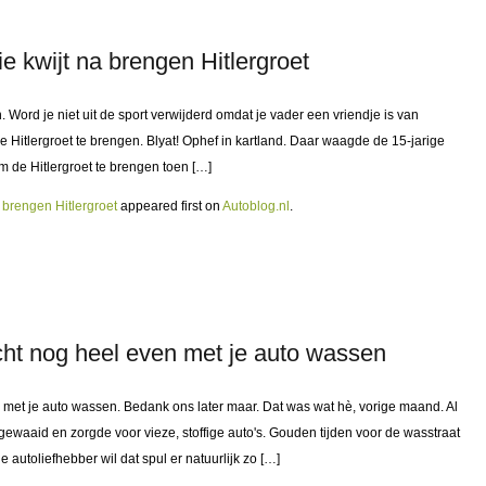
ie kwijt na brengen Hitlergroet
 Word je niet uit de sport verwijderd omdat je vader een vriendje is van
de Hitlergroet te brengen. Blyat! Ophef in kartland. Daar waagde de 15-jarige
 de Hitlergroet te brengen toen […]
a brengen Hitlergroet
appeared first on
Autoblog.nl
.
ht nog heel even met je auto wassen
n met je auto wassen. Bedank ons later maar. Dat was wat hè, vorige maand. Al
waaid en zorgde voor vieze, stoffige auto's. Gouden tijden voor de wasstraat
e autoliefhebber wil dat spul er natuurlijk zo […]