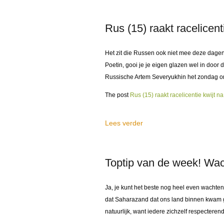
Rus (15) raakt racelicent
Het zit die Russen ook niet mee deze dagen.
Poetin, gooi je je eigen glazen wel in door 
Russische Artem Severyukhin het zondag om
The post
Rus (15) raakt racelicentie kwijt n
Lees verder
Toptip van de week! Wac
Ja, je kunt het beste nog heel even wachte
dat Saharazand dat ons land binnen kwam ge
natuurlijk, want iedere zichzelf respecterend