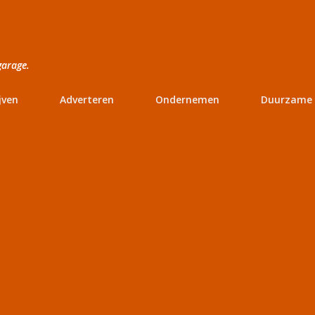
Doorgaan naar hoofdcontent
garage.
jven
Adverteren
Ondernemen
Duurzame 