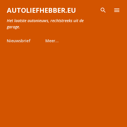
Doorgaan naar hoofdcontent
AUTOLIEFHEBBER.EU
Het laatste autonieuws, rechtstreeks uit de
garage.
Nieuwsbrief
Meer…