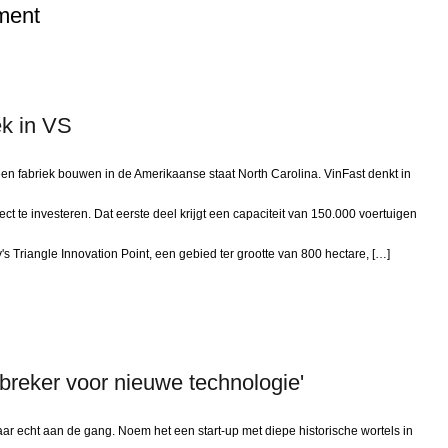
ment
ek in VS
en fabriek bouwen in de Amerikaanse staat North Carolina. VinFast denkt in
ject te investeren. Dat eerste deel krijgt een capaciteit van 150.000 voertuigen
's Triangle Innovation Point, een gebied ter grootte van 800 hectare, […]
ijsbreker voor nieuwe technologie'
ar echt aan de gang. Noem het een start-up met diepe historische wortels in