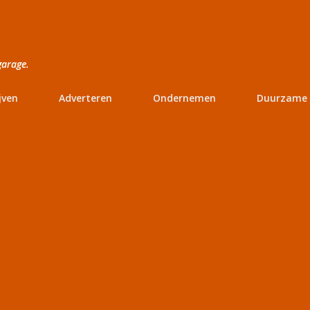
Doorgaan naar hoofdcontent
garage.
jven
Adverteren
Ondernemen
Duurzame 