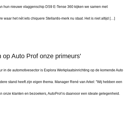
g van hun nieuwe vlaggenschip DS9 E-Tense 360 kijken we samen met
waar het nét iets chiquere Stellantis-merk nu staat. Het is niet altijd […]
n op Auto Prof onze primeurs'
ur in de automotivesector is Explora Werkplaatsinrichting op de komende Auto
Iedere stand heeft zijn eigen thema. Manager René van Arkel: "Wij hebben een
an onze klanten en bezoekers, AutoProf is daarvoor een ideale gelegenheid.