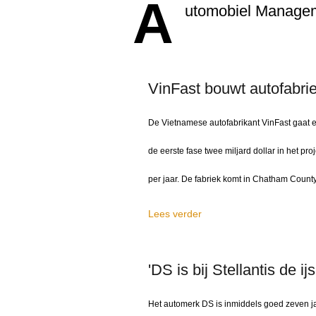
A
utomobiel Manage
VinFast bouwt autofabri
De Vietnamese autofabrikant VinFast gaat e
de eerste fase twee miljard dollar in het pro
per jaar. De fabriek komt in Chatham County
Lees verder
'DS is bij Stellantis de 
Het automerk DS is inmiddels goed zeven ja