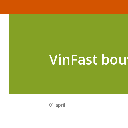
VinFast bou
01 april