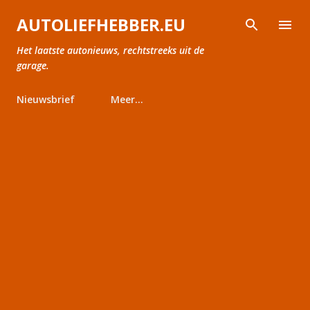
Doorgaan naar hoofdcontent
AUTOLIEFHEBBER.EU
Het laatste autonieuws, rechtstreeks uit de
garage.
Nieuwsbrief
Meer…