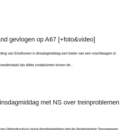
rand gevlogen op A67 [+foto&video]
hting van Eindhoven is dinsdagmiddag een trailer van een vrachtwagen in
swaterstaat zijn dikke rookpluimen boven de...
dinsdagmiddag met NS over treinproblemen
jnen (Infrastructuur) praat dinsdagmiddag met de Nederlandse Spoorwegen