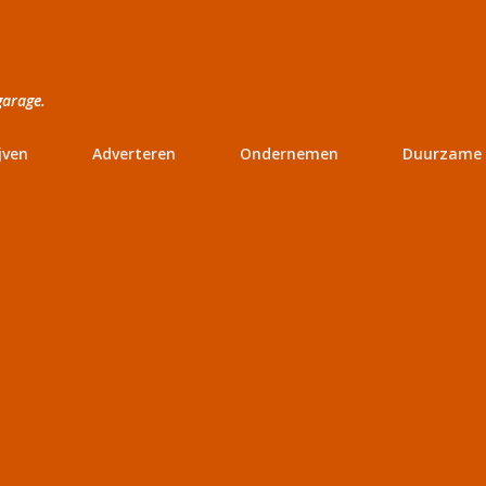
Doorgaan naar hoofdcontent
garage.
jven
Adverteren
Ondernemen
Duurzame 