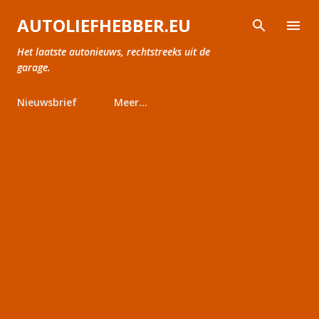
Doorgaan naar hoofdcontent
AUTOLIEFHEBBER.EU
Het laatste autonieuws, rechtstreeks uit de
garage.
Nieuwsbrief
Meer…