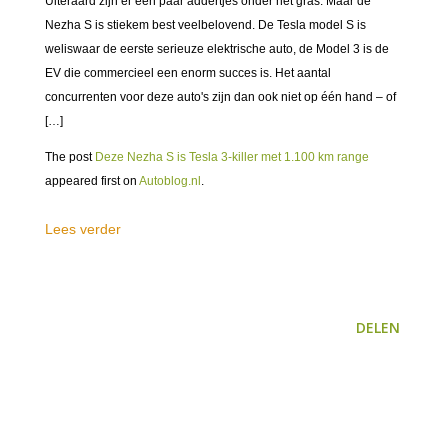
Uiteraard zijn er een paar addertjes onder het gras. Maar de
Nezha S is stiekem best veelbelovend. De Tesla model S is
weliswaar de eerste serieuze elektrische auto, de Model 3 is de
EV die commercieel een enorm succes is. Het aantal
concurrenten voor deze auto's zijn dan ook niet op één hand – of
[…]
The post
Deze Nezha S is Tesla 3-killer met 1.100 km range
appeared first on
Autoblog.nl
.
Lees verder
DELEN