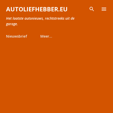
Doorgaan naar hoofdcontent
AUTOLIEFHEBBER.EU
Het laatste autonieuws, rechtstreeks uit de
garage.
Nieuwsbrief
Meer…