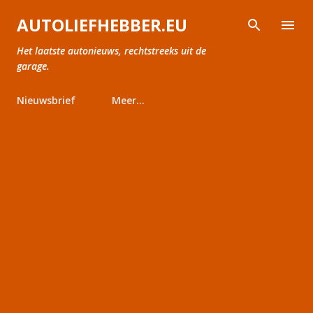
Doorgaan naar hoofdcontent
AUTOLIEFHEBBER.EU
Het laatste autonieuws, rechtstreeks uit de
garage.
Nieuwsbrief
Meer…