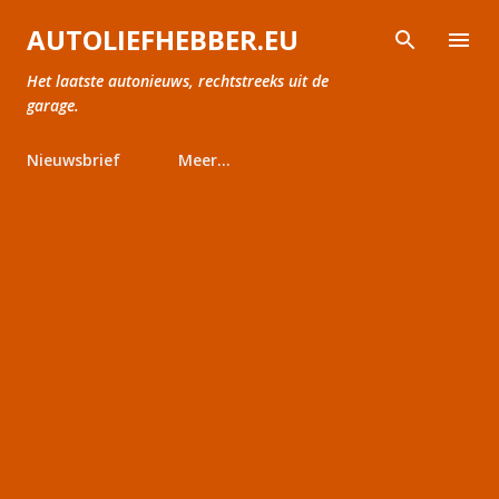
Doorgaan naar hoofdcontent
AUTOLIEFHEBBER.EU
Het laatste autonieuws, rechtstreeks uit de
garage.
Nieuwsbrief
Meer…