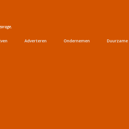
Doorgaan naar hoofdcontent
garage.
jven
Adverteren
Ondernemen
Duurzame 