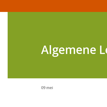
Algemene L
09 mei