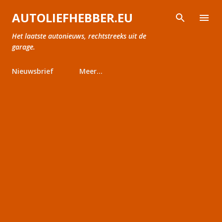
Doorgaan naar hoofdcontent
AUTOLIEFHEBBER.EU
Het laatste autonieuws, rechtstreeks uit de
garage.
Nieuwsbrief
Meer…