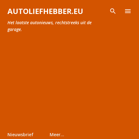
Doorgaan naar hoofdcontent
AUTOLIEFHEBBER.EU
Het laatste autonieuws, rechtstreeks uit de
garage.
Nieuwsbrief
Meer…