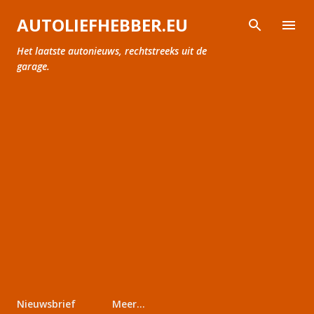
Doorgaan naar hoofdcontent
AUTOLIEFHEBBER.EU
Het laatste autonieuws, rechtstreeks uit de
garage.
Nieuwsbrief
Meer…