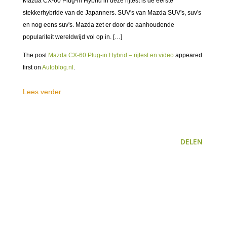
Mazda CX-60 Plug-in Hybrid in deze rijtest is de eerste
stekkerhybride van de Japanners. SUV's van Mazda SUV's, suv's
en nog eens suv's. Mazda zet er door de aanhoudende
populariteit wereldwijd vol op in. […]
The post
Mazda CX-60 Plug-in Hybrid – rijtest en video
appeared
first on
Autoblog.nl
.
Lees verder
DELEN