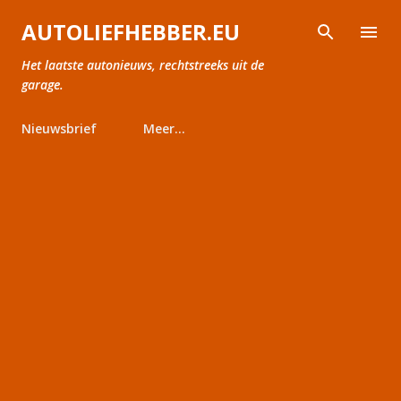
Doorgaan naar hoofdcontent
AUTOLIEFHEBBER.EU
Het laatste autonieuws, rechtstreeks uit de
garage.
Nieuwsbrief
Meer…