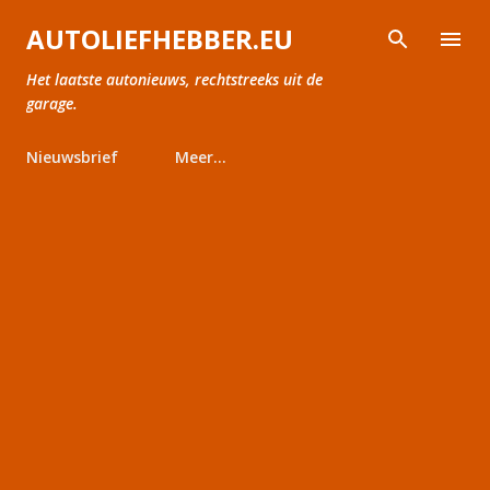
Doorgaan naar hoofdcontent
AUTOLIEFHEBBER.EU
Het laatste autonieuws, rechtstreeks uit de
garage.
Nieuwsbrief
Meer…