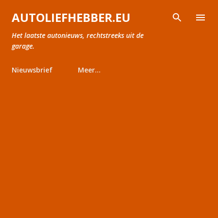
Doorgaan naar hoofdcontent
AUTOLIEFHEBBER.EU
Het laatste autonieuws, rechtstreeks uit de
garage.
Nieuwsbrief
Meer…