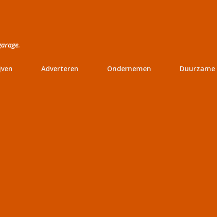
Doorgaan naar hoofdcontent
garage.
jven
Adverteren
Ondernemen
Duurzame 