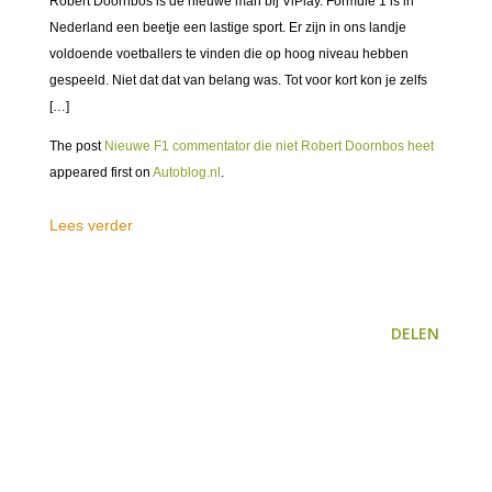
Robert Doornbos is de nieuwe man bij ViPlay. Formule 1 is in
Nederland een beetje een lastige sport. Er zijn in ons landje
voldoende voetballers te vinden die op hoog niveau hebben
gespeeld. Niet dat dat van belang was. Tot voor kort kon je zelfs
[…]
The post
Nieuwe F1 commentator die niet Robert Doornbos heet
appeared first on
Autoblog.nl
.
Lees verder
DELEN