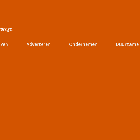
Doorgaan naar hoofdcontent
garage.
jven
Adverteren
Ondernemen
Duurzame 