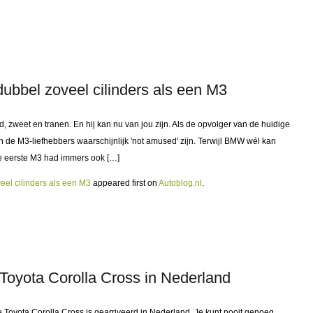
ubbel zoveel cilinders als een M3
, zweet en tranen. En hij kan nu van jou zijn. Als de opvolger van de huidige
 de M3-liefhebbers waarschijnlijk 'not amused' zijn. Terwijl BMW wél kan
De eerste M3 had immers ook […]
eel cilinders als een M3
appeared first on
Autoblog.nl
.
 Toyota Corolla Cross in Nederland
 Toyota Corolla Cross is gearriveerd in Nederland. Je kunt nooit genoeg