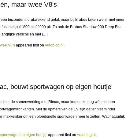
één, maar twee V8's
s een bijzonder indrukwekkend getal, maar bij Brabus kijken we er niet meer
eeft namelijk óf 800 pk óf 900 pk. Zo ook de Brabus Shadow 900 Deep Blue
elangrijke verschillen met […]
twee V8's
appeared first on
Autoblog.nl
.
ac, bouwt sportwagen op eigen houtje'
n achter de samenwerking met Rimac, maar komen ze nog wél met een
portwagenfabrikanten. Met de opmars van de EV zijn dat er niet minder
r makkelijker om een bloedsnelle sportwagen neer te zetten. Wat natuurlijk
 sportwagen op eigen houtje'
appeared first on
Autoblog.nl
.