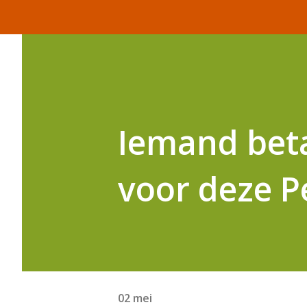
Iemand beta
voor deze P
02 mei