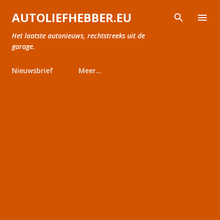
Doorgaan naar hoofdcontent
AUTOLIEFHEBBER.EU
Het laatste autonieuws, rechtstreeks uit de
garage.
Nieuwsbrief
Meer…