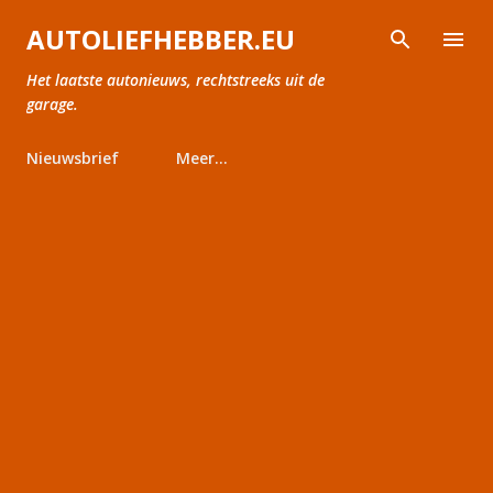
Doorgaan naar hoofdcontent
AUTOLIEFHEBBER.EU
Het laatste autonieuws, rechtstreeks uit de
garage.
Nieuwsbrief
Meer…