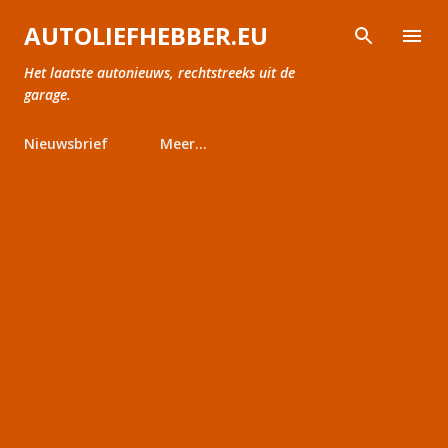
Doorgaan naar hoofdcontent
AUTOLIEFHEBBER.EU
Het laatste autonieuws, rechtstreeks uit de
garage.
Nieuwsbrief
Meer…