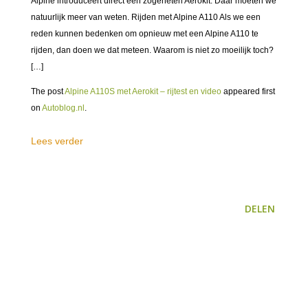
Alpine introduceert direct een zogeheten Aerokit. Daar moeten we
natuurlijk meer van weten. Rijden met Alpine A110 Als we een
reden kunnen bedenken om opnieuw met een Alpine A110 te
rijden, dan doen we dat meteen. Waarom is niet zo moeilijk toch?
[…]
The post
Alpine A110S met Aerokit – rijtest en video
appeared first
on
Autoblog.nl
.
Lees verder
DELEN