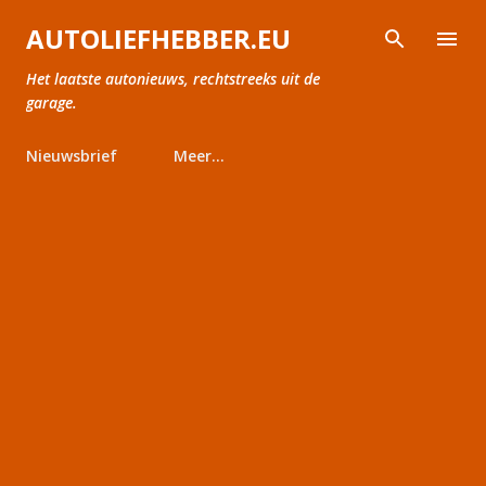
Doorgaan naar hoofdcontent
AUTOLIEFHEBBER.EU
Het laatste autonieuws, rechtstreeks uit de
garage.
Nieuwsbrief
Meer…