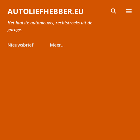
Doorgaan naar hoofdcontent
AUTOLIEFHEBBER.EU
Het laatste autonieuws, rechtstreeks uit de
garage.
Nieuwsbrief
Meer…