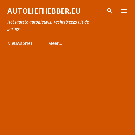
Doorgaan naar hoofdcontent
AUTOLIEFHEBBER.EU
Het laatste autonieuws, rechtstreeks uit de
garage.
Nieuwsbrief
Meer…