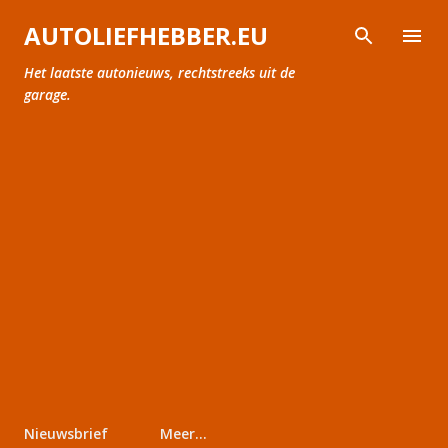
Doorgaan naar hoofdcontent
AUTOLIEFHEBBER.EU
Het laatste autonieuws, rechtstreeks uit de
garage.
Nieuwsbrief
Meer…