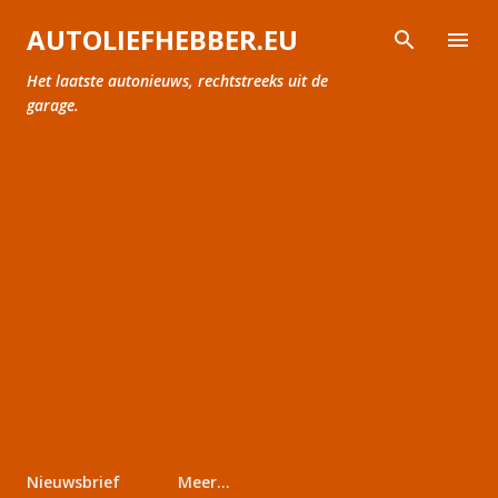
Doorgaan naar hoofdcontent
AUTOLIEFHEBBER.EU
Het laatste autonieuws, rechtstreeks uit de
garage.
Nieuwsbrief
Meer…