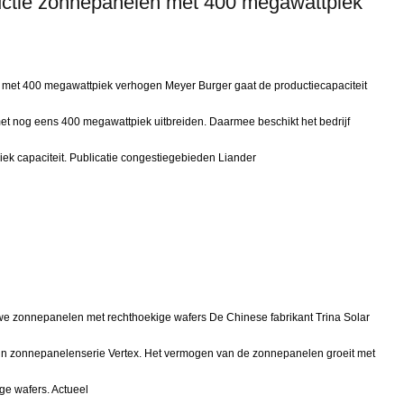
uctie zonnepanelen met 400 megawattpiek
 met 400 megawattpiek verhogen Meyer Burger gaat de productiecapaciteit
et nog eens 400 megawattpiek uitbreiden. Daarmee beschikt het bedrijf
piek capaciteit. Publicatie congestiegebieden Liander
e zonnepanelen met rechthoekige wafers De Chinese fabrikant Trina Solar
ijn zonnepanelenserie Vertex. Het vermogen van de zonnepanelen groeit met
ge wafers. Actueel