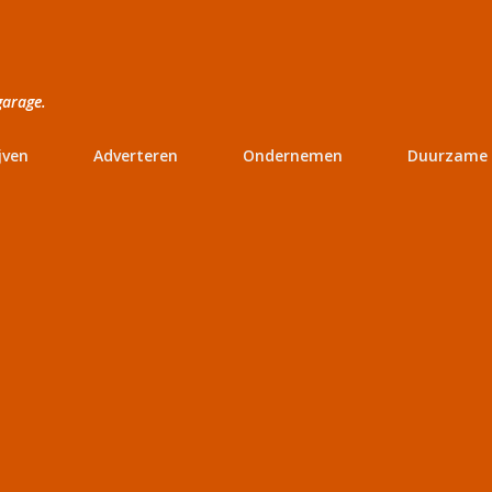
Doorgaan naar hoofdcontent
garage.
jven
Adverteren
Ondernemen
Duurzame 