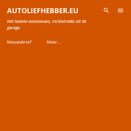
Doorgaan naar hoofdcontent
AUTOLIEFHEBBER.EU
Het laatste autonieuws, rechtstreeks uit de
garage.
Nieuwsbrief
Meer…