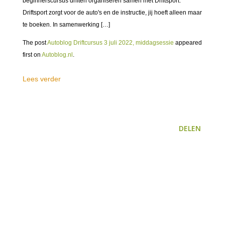
beginnerscursus driften organiseren samen met Driftsport.
Driftsport zorgt voor de auto's en de instructie, jij hoeft alleen maar
te boeken. In samenwerking […]
The post
Autoblog Driftcursus 3 juli 2022, middagsessie
appeared
first on
Autoblog.nl
.
Lees verder
DELEN