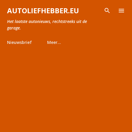
Doorgaan naar hoofdcontent
AUTOLIEFHEBBER.EU
Het laatste autonieuws, rechtstreeks uit de
garage.
Nieuwsbrief
Meer…