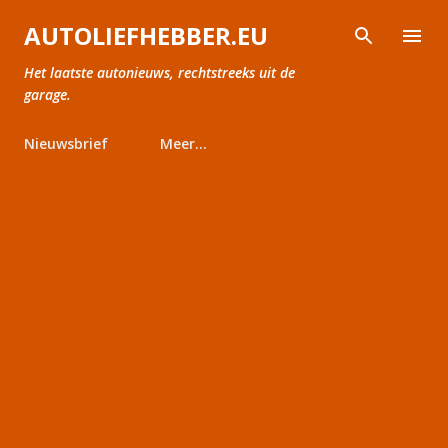
Doorgaan naar hoofdcontent
AUTOLIEFHEBBER.EU
Het laatste autonieuws, rechtstreeks uit de
garage.
Nieuwsbrief
Meer…