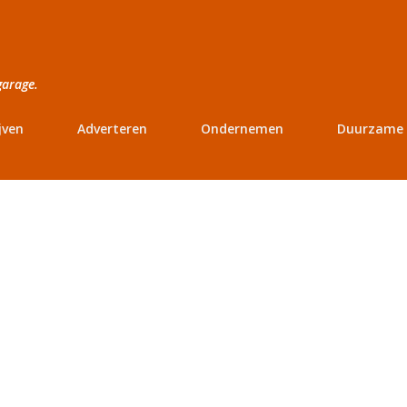
Doorgaan naar hoofdcontent
garage.
jven
Adverteren
Ondernemen
Duurzame 