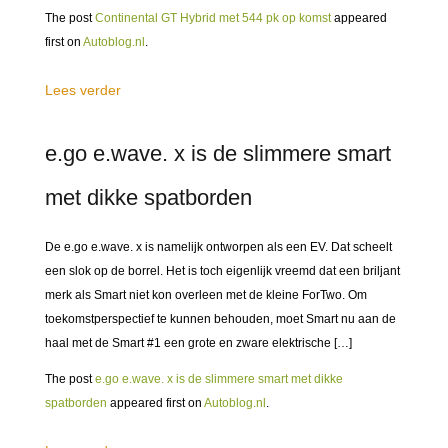
The post
Continental GT Hybrid met 544 pk op komst
appeared
first on
Autoblog.nl
.
Lees verder
e.go e.wave. x is de slimmere smart
met dikke spatborden
De e.go e.wave. x is namelijk ontworpen als een EV. Dat scheelt
een slok op de borrel. Het is toch eigenlijk vreemd dat een briljant
merk als Smart niet kon overleen met de kleine ForTwo. Om
toekomstperspectief te kunnen behouden, moet Smart nu aan de
haal met de Smart #1 een grote en zware elektrische […]
The post
e.go e.wave. x is de slimmere smart met dikke
spatborden
appeared first on
Autoblog.nl
.