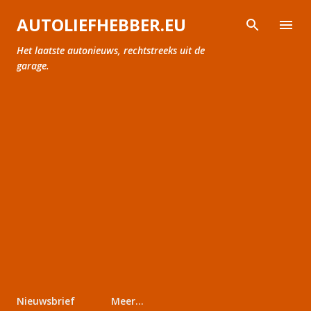
Doorgaan naar hoofdcontent
AUTOLIEFHEBBER.EU
Het laatste autonieuws, rechtstreeks uit de
garage.
Nieuwsbrief
Meer…