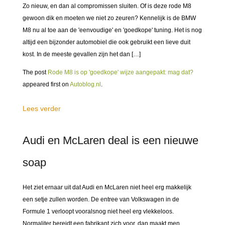
Zo nieuw, en dan al compromissen sluiten. Of is deze rode M8
gewoon dik en moeten we niet zo zeuren? Kennelijk is de BMW
M8 nu al toe aan de 'eenvoudige' en 'goedkope' tuning. Het is nog
altijd een bijzonder automobiel die ook gebruikt een lieve duit
kost. In de meeste gevallen zijn het dan […]
The post
Rode M8 is op 'goedkope' wijze aangepakt: mag dat?
appeared first on
Autoblog.nl
.
Lees verder
Audi en McLaren deal is een nieuwe
soap
Het ziet ernaar uit dat Audi en McLaren niet heel erg makkelijk
een setje zullen worden. De entree van Volkswagen in de
Formule 1 verloopt vooralsnog niet heel erg vlekkeloos.
Normaliter bereidt een fabrikant zich voor, dan maakt men