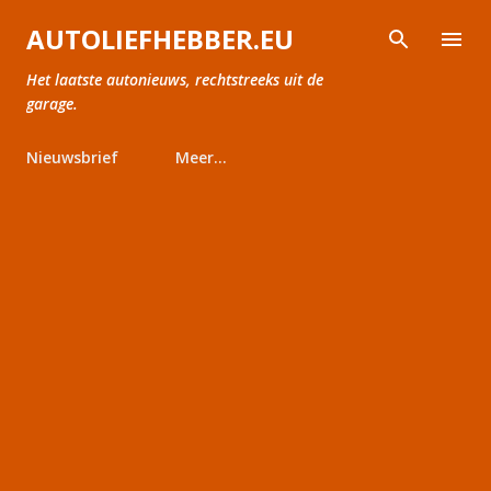
Doorgaan naar hoofdcontent
AUTOLIEFHEBBER.EU
Het laatste autonieuws, rechtstreeks uit de
garage.
Nieuwsbrief
Meer…