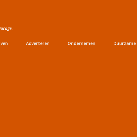
Doorgaan naar hoofdcontent
garage.
jven
Adverteren
Ondernemen
Duurzame 