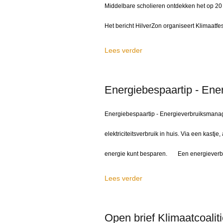
Middelbare scholieren ontdekken het op 20 n
Het bericht HilverZon organiseert Klimaatfes
Lees verder
Energiebespaartip - Ene
Energiebespaartip - Energieverbruiksmanage
elektriciteitsverbruik in huis. Via een kastj
energie kunt besparen. Een energieverbruik
Lees verder
Open brief Klimaatcoalit