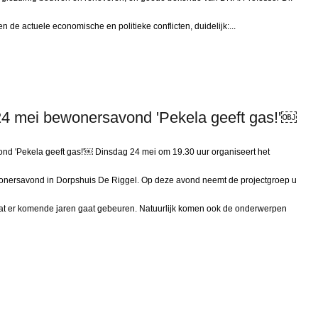
n de actuele economische en politieke conflicten, duidelijk:...
24 mei bewonersavond 'Pekela geeft gas!'￼
nd 'Pekela geeft gas!'￼ Dinsdag 24 mei om 19.30 uur organiseert het
ewonersavond in Dorpshuis De Riggel. Op deze avond neemt de projectgroep u
wat er komende jaren gaat gebeuren. Natuurlijk komen ook de onderwerpen