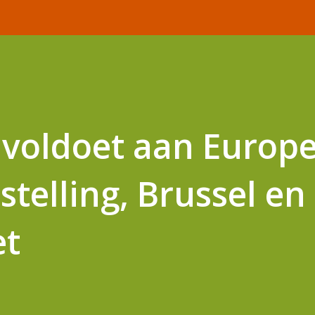
 voldoet aan Europ
telling, Brussel en
et