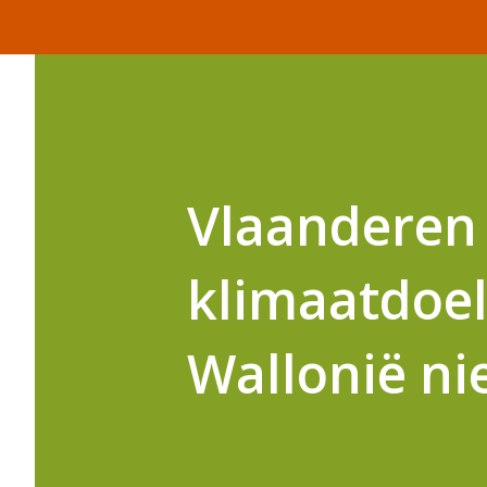
Vlaanderen
klimaatdoels
Wallonië ni