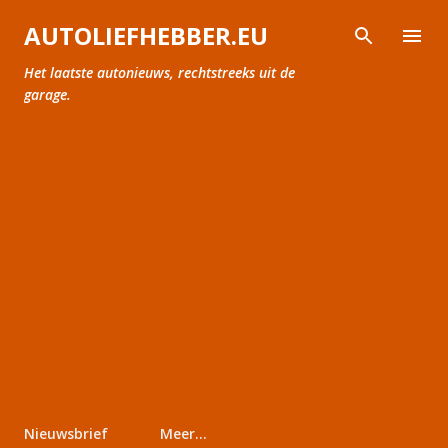
Doorgaan naar hoofdcontent
AUTOLIEFHEBBER.EU
Het laatste autonieuws, rechtstreeks uit de
garage.
Nieuwsbrief
Meer…