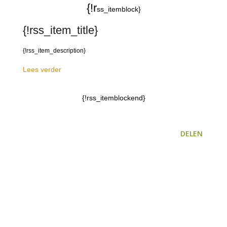
{!r
ss_itemblock}
{!rss_item_title}
{!rss_item_description}
Lees verder
{!rss_itemblockend}
DELEN