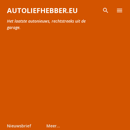
Doorgaan naar hoofdcontent
AUTOLIEFHEBBER.EU
Het laatste autonieuws, rechtstreeks uit de
garage.
Nieuwsbrief
Meer…