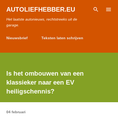
Doorgaan naar hoofdcontent
AUTOLIEFHEBBER.EU
Het laatste autonieuws, rechtstreeks uit de
garage.
Nieuwsbrief
Teksten laten schrijven
Adverteren
Ondernemen
Duurzame Wereld
Is het ombouwen van een
klassieker naar een EV
heiligschennis?
04 februari